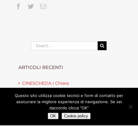
Facebook
Twitter
Email
Search
for:
ARTICOLI RECENTI
CINESCHEDA | Chiara
Questo sito utilizza cookie tecnici e form di contatto per
Il dono più grande
assicurare la migliore esperienza di navigazione. Se sei
daccordo clicca "OK"
Un giorno speciale!
OK
Cookie policy
CINESCHEDA | Il vangelo di Giuda
SOS don Bosco!