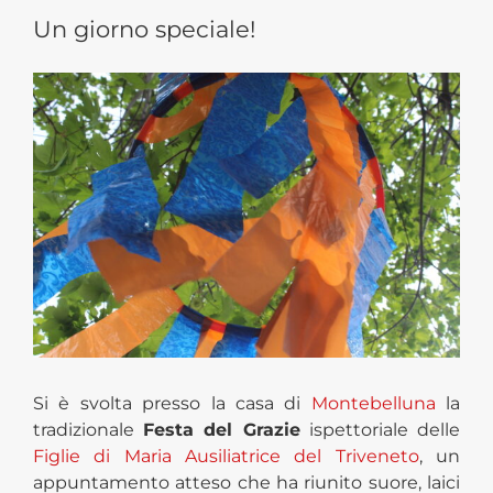
Un giorno speciale!
View
Larger
Image
Si è svolta presso la casa di
Montebelluna
la
tradizionale
Festa del Grazie
ispettoriale delle
Figlie di Maria Ausiliatrice del Triveneto
, un
appuntamento atteso che ha riunito suore, laici